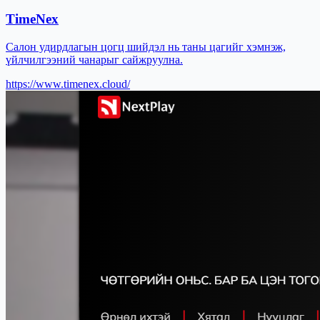
TimeNex
Салон удирдлагын цогц шийдэл нь таны цагийг хэмнэж,
үйлчилгээний чанарыг сайжруулна.
https://www.timenex.cloud/