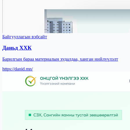
Байгууллагын вэбсайт
Даньд ХХК
Барилгын бараа материалын худалдаа, ханган нийлүүлэлт
https://danid.mn/