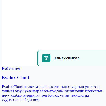
Вэб систем
Evalux Cloud
Evalux Cloud нь автомашины даатгалын хохирлын үнэлгээг
хиймэл оюун ухаанаар автоматжуулж, үнэлгээний процессыг
илүү хялбар, хурдан, ил тод болгох үүлэн технологид
суурилсан шийдэл юм.