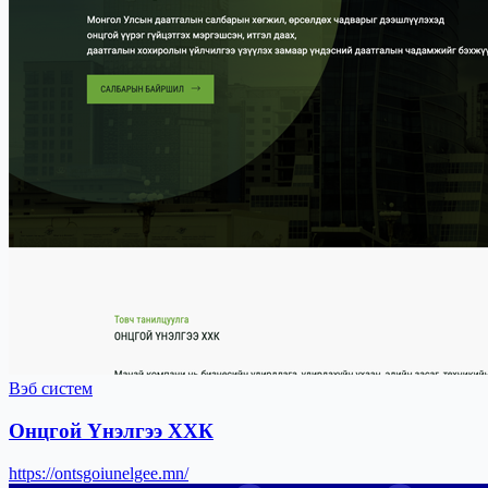
Вэб систем
Онцгой Үнэлгээ ХХК
https://ontsgoiunelgee.mn/