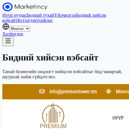
Нүүр хуудас
Бидний тухай
Үйлчилгээ
Бидний хийсэн
вэбсайт
Бүтээгдэхүүн
Блог
Холбогдох
Бидний хийсэн вэбсайт
Танай бизнесийн онцлогт нийцсэн вэбсайтыг бид чанартай,
шуурхай хийж гүйцэтгэнэ.