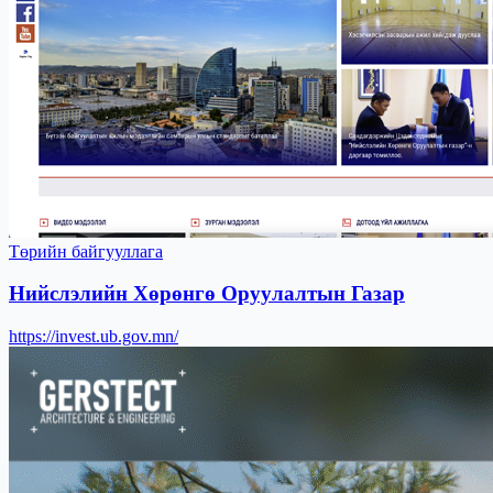
Төрийн байгууллага
Нийслэлийн Хөрөнгө Оруулалтын Газар
https://invest.ub.gov.mn/