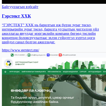
Байгууллагын вэбсайт
Гэрстект ХХК
“ГЭРСТЕКТ” ХХК нь барилгын иж бүрэн зураг төсөл,
интерьерийн зураг төсөл, барилга угсралтын чиглэлээр үйл
ажиллагаа явуулдаг мэргэжлийн компани бөгөөд төслийн
концепци боловсруулалтаас эхлэн гүйцэтгэл хүртэл цогц
шийдэл санал болгон ажилладаг.
https://www.gerstect.mn/