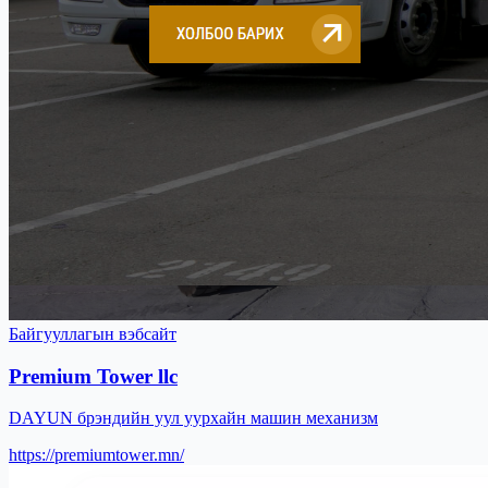
Байгууллагын вэбсайт
Premium Tower llc
DAYUN брэндийн уул уурхайн машин механизм
https://premiumtower.mn/