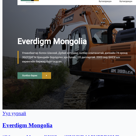
Уул уурхай
Everdigm Mongolia