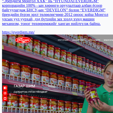
“Эбердигм Монгол ХХК” нь “HYUNDAI EVERDIGM”
корпорацийн 100% - ын хөрөнгө оруулалтаар албан ёсоор
байгуулагдаж БНСУ-ын “DEVELON” болон “EVERDIGM”
брендийн бүрэн эрхт төлөөлөгчөөр 2012 оноос хойш Монгол
улсын уул уурхай, дэд бүтцийн зах зээлд хүнд машин
механизм, тоног төхөөрөмжийг ханган нийлүүлж байна.
https://everdigm.mn/