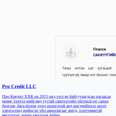
Pro Credit LLC
Про Кредит ХХК нь 2015 онд үүсгэн байгуулагдсан цагаасаа
өнөөг хүртэл нийгэмд тустай санхүүгийн үйлчилгээг санал
болгож, бага болон дунд орлоготой ард иргэдийнхээ эрэлт
хэрэгцээнд нийцсэн үйл ажиллагааг жигд, хүртээмжтэй
явуулахыг зорин ажиллаж байна.