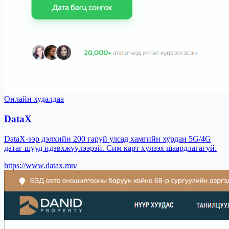
Онлайн худалдаа
DataX
DataX-ээр дэлхийн 200 гаруй улсад хамгийн хурдан 5G/4G
датаг шууд идэвхжүүлээрэй. Сим карт хүлээх шаардлагагүй.
https://www.datax.mn/