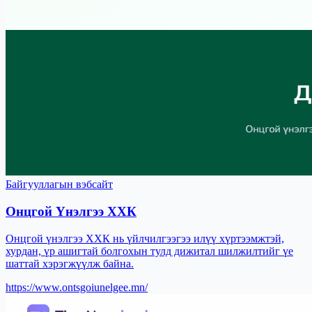
Байгууллагын вэбсайт
Онцгой Үнэлгээ ХХК
Онцгой үнэлгээ ХХК нь үйлчилгээгээ илүү хүртээмжтэй,
хурдан, үр ашигтай болгохын тулд дижитал шилжилтийг үе
шаттай хэрэгжүүлж байна.
https://www.ontsgoiunelgee.mn/