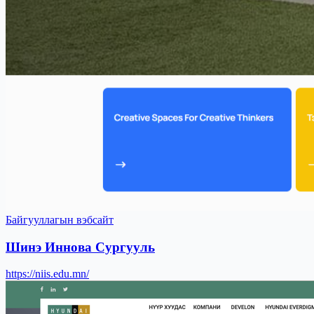
Байгууллагын вэбсайт
Шинэ Иннова Сургууль
https://niis.edu.mn/