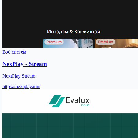
Вэб систем
NexPlay - Stream
NextPlay Stream
https://nextplay.mn/