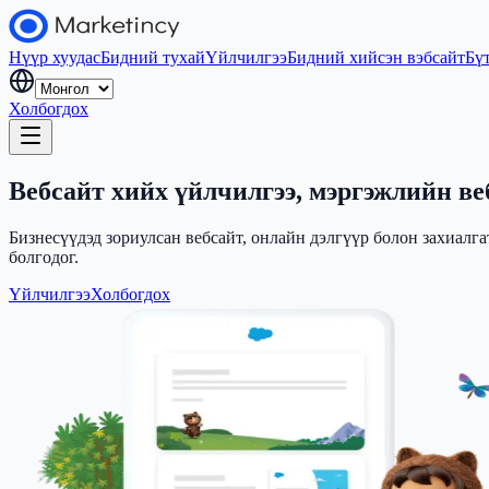
Нүүр хуудас
Бидний тухай
Үйлчилгээ
Бидний хийсэн вэбсайт
Бү
Холбогдох
Вебсайт хийх үйлчилгээ, мэргэжлийн ве
Бизнесүүдэд зориулсан вебсайт, онлайн дэлгүүр болон захиалг
болгодог.
Үйлчилгээ
Холбогдох