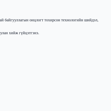
анай байгууллагын онцлогт тохирсон технологийн шийдэл,
уулан хийж гүйцэтгэнэ.