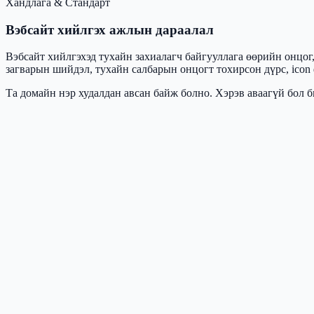
Хандлага & Стандарт
Вэбсайт хийлгэх ажлын дараалал
Вэбсайт хийлгэхэд тухайн захиалагч байгууллага өөрийн онцог
загварын шийдэл, тухайн салбарын онцогт тохирсон дүрс, icon
Та домайн нэр худалдан авсан байж болно. Хэрэв аваагүй бол 