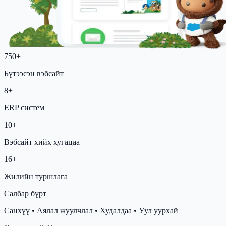
750+
Бүтээсэн вэбсайт
8+
ERP систем
10+
Вэбсайт хийх хугацаа
16+
Жилийн туршлага
Салбар бүрт
Санхүү
•
Аялал жуулчлал
•
Худалдаа
•
Уул уурхай