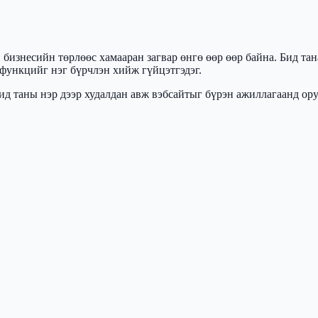
, бизнесийн төрлөөс хамааран загвар өнгө өөр өөр байна. Бид т
 функцийг нэг бүрчлэн хийж гүйцэтгэдэг.
бид таны нэр дээр худалдан авж вэбсайтыг бүрэн ажиллагаанд ор