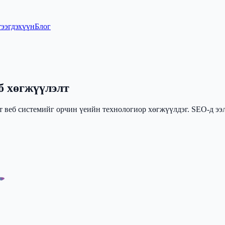
тээгдэхүүн
Блог
б хөгжүүлэлт
ат веб системийг орчин үеийн технологиор хөгжүүлдэг. SEO-д э