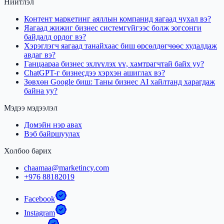
Нийтлэл
Контент маркетинг аяллын компанид яагаад чухал вэ?
Яагаад жижиг бизнес системгүйгээс болж зогсонги
байдалд ордог вэ?
Хэрэглэгч яагаад танайхаас биш өрсөлдөгчөөс худалдаж
авдаг вэ?
Ганцаараа бизнес эхлүүлэх үү, хамтрагчтай байх уу?
ChatGPT-г бизнесдээ хэрхэн ашиглах вэ?
Зөвхөн Google биш: Таны бизнес AI хайлтанд харагдаж
байна уу?
Мэдээ мэдээлэл
Домэйн нэр авах
Вэб байршуулах
Холбоо барих
chaamaa@marketincy.com
+976 88182019
Facebook
Instagram