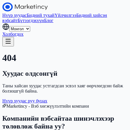
Нүүр хуудас
Бидний тухай
Үйлчилгээ
Бидний хийсэн
вэбсайт
Бүтээгдэхүүн
Блог
Холбогдох
404
Хуудас олдсонгүй
Таны хайсан хуудас устгагдсан эсвэл хаяг өөрчлөгдсөн байж
болзошгүй байна.
Нүүр хуудас руу буцах
Marketincy - Вэб хөгжүүлэлтийн компани
Компанийн вэбсайтаа шинэчлэхээр
төлөвлөж байна уу?