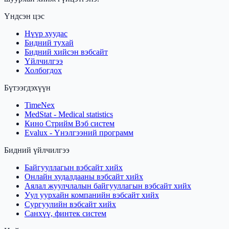
Үндсэн цэс
Нүүр хуудас
Бидний тухай
Бидний хийсэн вэбсайт
Үйлчилгээ
Холбогдох
Бүтээгдэхүүн
TimeNex
MedStat - Medical statistics
Кино Стрийм Вэб систем
Evalux - Үнэлгээний программ
Бидний үйлчилгээ
Байгууллагын вэбсайт хийх
Онлайн худалдааны вэбсайт хийх
Аялал жуулчлалын байгууллагын вэбсайт хийх
Уул уурхайн компанийн вэбсайт хийх
Сургуулийн вэбсайт хийх
Санхүү, финтек систем