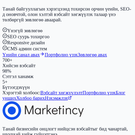
Танай байгууллагын хэрэгцээнд тохирсон орчин үеийн, SEO-
д оновчтой, олон хэлтэй вэбсайт хөгжүүлэх талаар үнэ
төлбөргүй зөвлөгөө аваарай.
Үнэгүй зөвлөгөө
SEO суурь тохиргоо
Responsive дизайн
CMS админ систем
Үнийн санал авах
Портфолио үзэх
Зөвлөгөө авах
700+
Хийсэн вэбсайт
98%
Сэтгэл ханамж
5+
Бүтээгдэхүүн
Хэрэгтэй холбоос:
Вэбсайт хөгжүүлэлт
Портфолио үзэх
Блог
унших
Холбоо барих
Нэхэмжлэх
Танай бизнесийн онцлогт нийцсэн вэбсайтыг бид чанартай,
шуурхай хийж гүйцэтгэнэ.