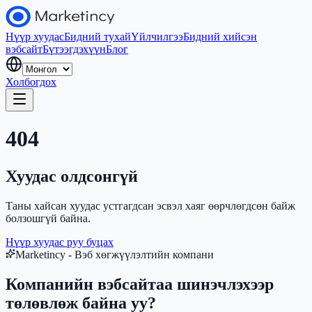
Нүүр хуудас
Бидний тухай
Үйлчилгээ
Бидний хийсэн
вэбсайт
Бүтээгдэхүүн
Блог
Холбогдох
404
Хуудас олдсонгүй
Таны хайсан хуудас устгагдсан эсвэл хаяг өөрчлөгдсөн байж
болзошгүй байна.
Нүүр хуудас руу буцах
Marketincy - Вэб хөгжүүлэлтийн компани
Компанийн вэбсайтаа шинэчлэхээр
төлөвлөж байна уу?