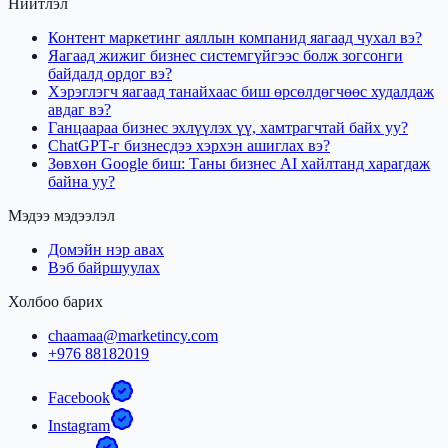
Нийтлэл
Контент маркетинг аяллын компанид яагаад чухал вэ?
Яагаад жижиг бизнес системгүйгээс болж зогсонги
байдалд ордог вэ?
Хэрэглэгч яагаад танайхаас биш өрсөлдөгчөөс худалдаж
авдаг вэ?
Ганцаараа бизнес эхлүүлэх үү, хамтрагчтай байх уу?
ChatGPT-г бизнесдээ хэрхэн ашиглах вэ?
Зөвхөн Google биш: Таны бизнес AI хайлтанд харагдаж
байна уу?
Мэдээ мэдээлэл
Домэйн нэр авах
Вэб байршуулах
Холбоо барих
chaamaa@marketincy.com
+976 88182019
Facebook
Instagram