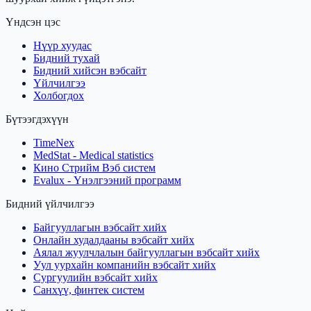
Үндсэн цэс
Нүүр хуудас
Бидний тухай
Бидний хийсэн вэбсайт
Үйлчилгээ
Холбогдох
Бүтээгдэхүүн
TimeNex
MedStat - Medical statistics
Кино Стрийм Вэб систем
Evalux - Үнэлгээний программ
Бидний үйлчилгээ
Байгууллагын вэбсайт хийх
Онлайн худалдааны вэбсайт хийх
Аялал жуулчлалын байгууллагын вэбсайт хийх
Уул уурхайн компанийн вэбсайт хийх
Сургуулийн вэбсайт хийх
Санхүү, финтек систем