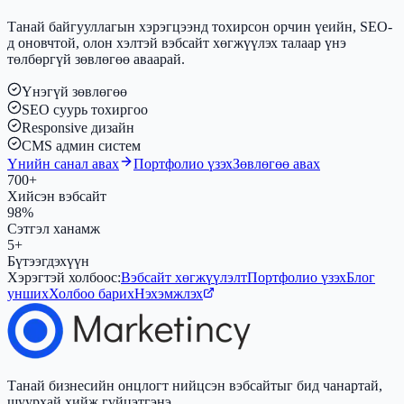
Танай байгууллагын хэрэгцээнд тохирсон орчин үеийн, SEO-
д оновчтой, олон хэлтэй вэбсайт хөгжүүлэх талаар үнэ
төлбөргүй зөвлөгөө аваарай.
Үнэгүй зөвлөгөө
SEO суурь тохиргоо
Responsive дизайн
CMS админ систем
Үнийн санал авах
Портфолио үзэх
Зөвлөгөө авах
700+
Хийсэн вэбсайт
98%
Сэтгэл ханамж
5+
Бүтээгдэхүүн
Хэрэгтэй холбоос:
Вэбсайт хөгжүүлэлт
Портфолио үзэх
Блог
унших
Холбоо барих
Нэхэмжлэх
Танай бизнесийн онцлогт нийцсэн вэбсайтыг бид чанартай,
шуурхай хийж гүйцэтгэнэ.