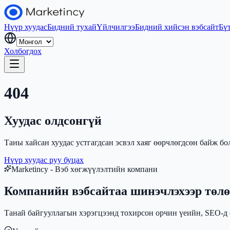
Нүүр хуудас
Бидний тухай
Үйлчилгээ
Бидний хийсэн вэбсайт
Бү
Холбогдох
404
Хуудас олдсонгүй
Таны хайсан хуудас устгагдсан эсвэл хаяг өөрчлөгдсөн байж бо
Нүүр хуудас руу буцах
Marketincy - Вэб хөгжүүлэлтийн компани
Компанийн вэбсайтаа шинэчлэхээр төлө
Танай байгууллагын хэрэгцээнд тохирсон орчин үеийн, SEO-д о