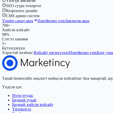
Үнэгүй зөвлөгөө
SEO суурь тохиргоо
Responsive дизайн
CMS админ систем
Үнийн санал авах
Портфолио үзэх
Зөвлөгөө авах
700+
Хийсэн вэбсайт
98%
Сэтгэл ханамж
5+
Бүтээгдэхүүн
Хэрэгтэй холбоос:
Вэбсайт хөгжүүлэлт
Портфолио үзэх
Блог ун
Танай бизнесийн онцлогт нийцсэн вэбсайтыг бид чанартай, шу
Үндсэн цэс
Нүүр хуудас
Бидний тухай
Бидний хийсэн вэбсайт
Үйлчилгээ