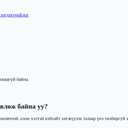
тээгдэхүүн
Блог
лзошгүй байна.
влөж байна уу?
новчтой, олон хэлтэй вэбсайт хөгжүүлэх талаар үнэ төлбөргүй з