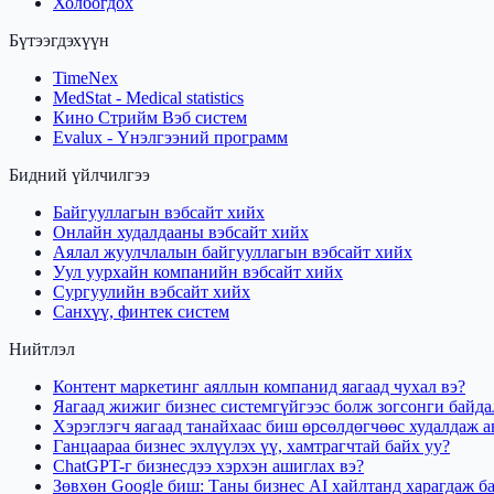
Холбогдох
Бүтээгдэхүүн
TimeNex
MedStat - Medical statistics
Кино Стрийм Вэб систем
Evalux - Үнэлгээний программ
Бидний үйлчилгээ
Байгууллагын вэбсайт хийх
Онлайн худалдааны вэбсайт хийх
Аялал жуулчлалын байгууллагын вэбсайт хийх
Уул уурхайн компанийн вэбсайт хийх
Сургуулийн вэбсайт хийх
Санхүү, финтек систем
Нийтлэл
Контент маркетинг аяллын компанид яагаад чухал вэ?
Яагаад жижиг бизнес системгүйгээс болж зогсонги байда
Хэрэглэгч яагаад танайхаас биш өрсөлдөгчөөс худалдаж а
Ганцаараа бизнес эхлүүлэх үү, хамтрагчтай байх уу?
ChatGPT-г бизнесдээ хэрхэн ашиглах вэ?
Зөвхөн Google биш: Таны бизнес AI хайлтанд харагдаж б