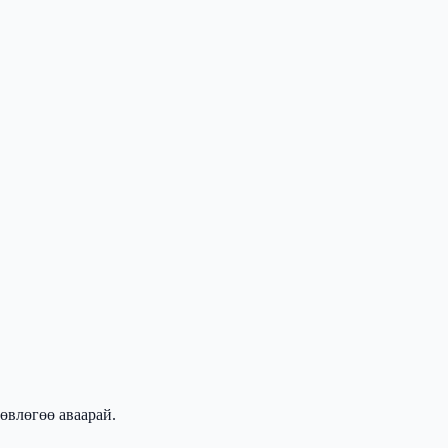
өвлөгөө аваарай.