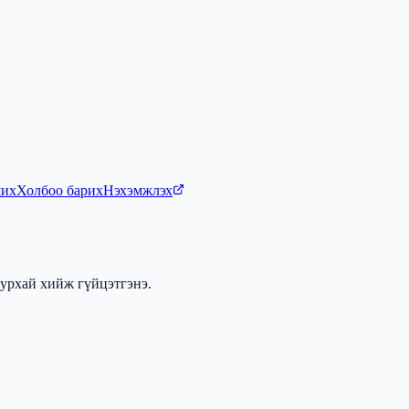
ших
Холбоо барих
Нэхэмжлэх
урхай хийж гүйцэтгэнэ.