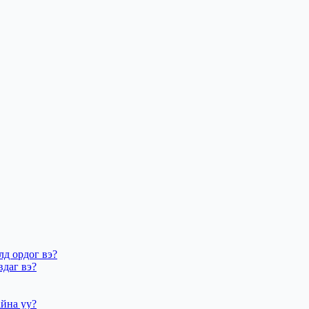
лд ордог вэ?
вдаг вэ?
айна уу?