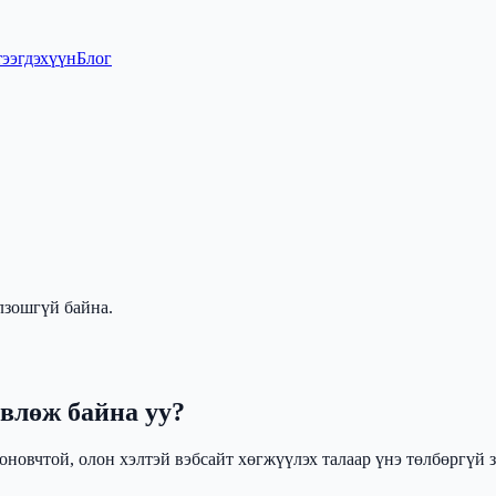
тээгдэхүүн
Блог
лзошгүй байна.
влөж байна уу?
новчтой, олон хэлтэй вэбсайт хөгжүүлэх талаар үнэ төлбөргүй з