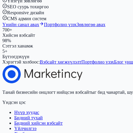
Үнэгүй зөвлөгөө
SEO суурь тохиргоо
Responsive дизайн
CMS админ систем
Үнийн санал авах
Портфолио үзэх
Зөвлөгөө авах
700+
Хийсэн вэбсайт
98%
Сэтгэл ханамж
5+
Бүтээгдэхүүн
Хэрэгтэй холбоос:
Вэбсайт хөгжүүлэлт
Портфолио үзэх
Блог ун
Танай бизнесийн онцлогт нийцсэн вэбсайтыг бид чанартай, шу
Үндсэн цэс
Нүүр хуудас
Бидний тухай
Бидний хийсэн вэбсайт
Үйлчилгээ