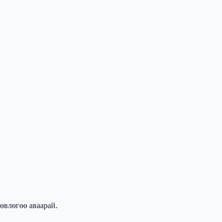
өвлөгөө аваарай.