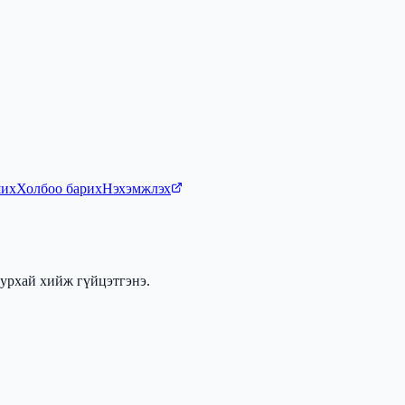
ших
Холбоо барих
Нэхэмжлэх
урхай хийж гүйцэтгэнэ.