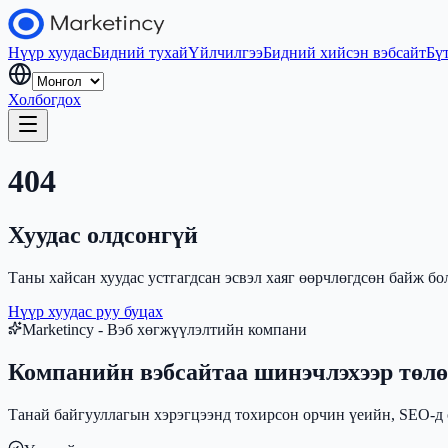
Нүүр хуудас
Бидний тухай
Үйлчилгээ
Бидний хийсэн вэбсайт
Бү
Холбогдох
404
Хуудас олдсонгүй
Таны хайсан хуудас устгагдсан эсвэл хаяг өөрчлөгдсөн байж бо
Нүүр хуудас руу буцах
Marketincy - Вэб хөгжүүлэлтийн компани
Компанийн вэбсайтаа шинэчлэхээр төлө
Танай байгууллагын хэрэгцээнд тохирсон орчин үеийн, SEO-д о