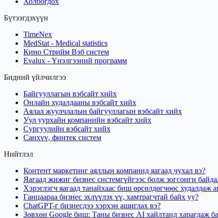
Холбогдох
Бүтээгдэхүүн
TimeNex
MedStat - Medical statistics
Кино Стрийм Вэб систем
Evalux - Үнэлгээний программ
Бидний үйлчилгээ
Байгууллагын вэбсайт хийх
Онлайн худалдааны вэбсайт хийх
Аялал жуулчлалын байгууллагын вэбсайт хийх
Уул уурхайн компанийн вэбсайт хийх
Сургуулийн вэбсайт хийх
Санхүү, финтек систем
Нийтлэл
Контент маркетинг аяллын компанид яагаад чухал вэ?
Яагаад жижиг бизнес системгүйгээс болж зогсонги байда
Хэрэглэгч яагаад танайхаас биш өрсөлдөгчөөс худалдаж а
Ганцаараа бизнес эхлүүлэх үү, хамтрагчтай байх уу?
ChatGPT-г бизнесдээ хэрхэн ашиглах вэ?
Зөвхөн Google биш: Таны бизнес AI хайлтанд харагдаж б