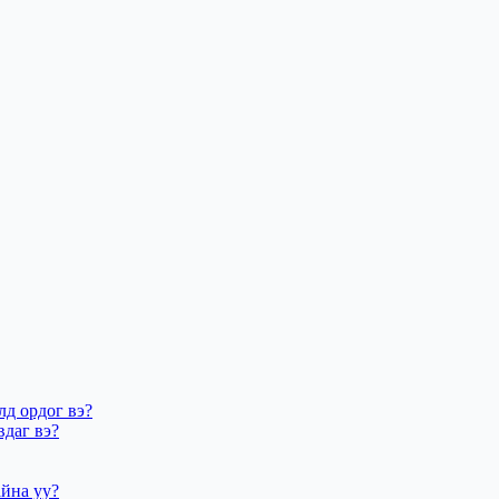
лд ордог вэ?
вдаг вэ?
айна уу?