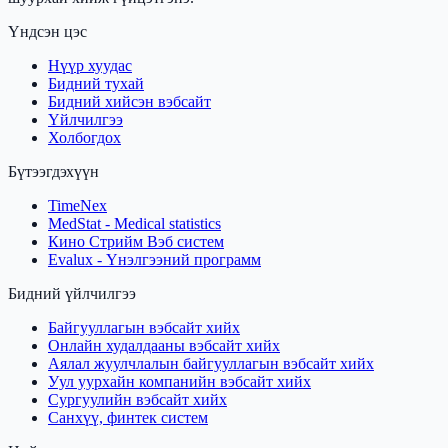
Үндсэн цэс
Нүүр хуудас
Бидний тухай
Бидний хийсэн вэбсайт
Үйлчилгээ
Холбогдох
Бүтээгдэхүүн
TimeNex
MedStat - Medical statistics
Кино Стрийм Вэб систем
Evalux - Үнэлгээний программ
Бидний үйлчилгээ
Байгууллагын вэбсайт хийх
Онлайн худалдааны вэбсайт хийх
Аялал жуулчлалын байгууллагын вэбсайт хийх
Уул уурхайн компанийн вэбсайт хийх
Сургуулийн вэбсайт хийх
Санхүү, финтек систем