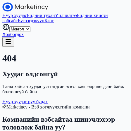
Нүүр хуудас
Бидний тухай
Үйлчилгээ
Бидний хийсэн
вэбсайт
Бүтээгдэхүүн
Блог
Холбогдох
404
Хуудас олдсонгүй
Таны хайсан хуудас устгагдсан эсвэл хаяг өөрчлөгдсөн байж
болзошгүй байна.
Нүүр хуудас руу буцах
Marketincy - Вэб хөгжүүлэлтийн компани
Компанийн вэбсайтаа шинэчлэхээр
төлөвлөж байна уу?