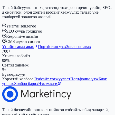
Танай байгууллагын хэрэгцээнд тохирсон орчин үеийн, SEO-
д оновчтой, олон хэлтэй вэбсайт хөгжүүлэх талаар үнэ
төлбөргүй зөвлөгөө аваарай.
Үнэгүй зөвлөгөө
SEO суурь тохиргоо
Responsive дизайн
CMS админ систем
Үнийн санал авах
Портфолио үзэх
Зөвлөгөө авах
700+
Хийсэн вэбсайт
98%
Сэтгэл ханамж
5+
Бүтээгдэхүүн
Хэрэгтэй холбоос:
Вэбсайт хөгжүүлэлт
Портфолио үзэх
Блог
унших
Холбоо барих
Нэхэмжлэх
Танай бизнесийн онцлогт нийцсэн вэбсайтыг бид чанартай,
шуурхай хийж гүйцэтгэнэ.