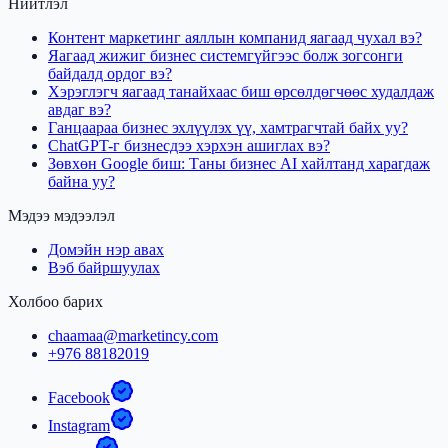
Нийтлэл
Контент маркетинг аяллын компанид яагаад чухал вэ?
Яагаад жижиг бизнес системгүйгээс болж зогсонги
байдалд ордог вэ?
Хэрэглэгч яагаад танайхаас биш өрсөлдөгчөөс худалдаж
авдаг вэ?
Ганцаараа бизнес эхлүүлэх үү, хамтрагчтай байх уу?
ChatGPT-г бизнесдээ хэрхэн ашиглах вэ?
Зөвхөн Google биш: Таны бизнес AI хайлтанд харагдаж
байна уу?
Мэдээ мэдээлэл
Домэйн нэр авах
Вэб байршуулах
Холбоо барих
chaamaa@marketincy.com
+976 88182019
Facebook
Instagram