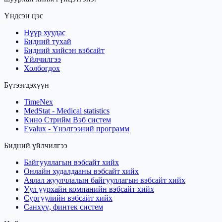
Үндсэн цэс
Нүүр хуудас
Бидний тухай
Бидний хийсэн вэбсайт
Үйлчилгээ
Холбогдох
Бүтээгдэхүүн
TimeNex
MedStat - Medical statistics
Кино Стрийм Вэб систем
Evalux - Үнэлгээний программ
Бидний үйлчилгээ
Байгууллагын вэбсайт хийх
Онлайн худалдааны вэбсайт хийх
Аялал жуулчлалын байгууллагын вэбсайт хийх
Уул уурхайн компанийн вэбсайт хийх
Сургуулийн вэбсайт хийх
Санхүү, финтек систем