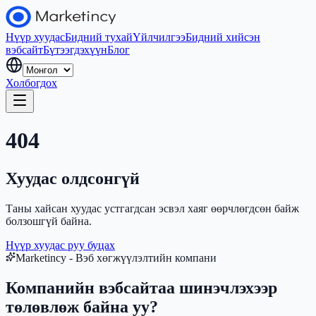
Нүүр хуудас
Бидний тухай
Үйлчилгээ
Бидний хийсэн
вэбсайт
Бүтээгдэхүүн
Блог
Холбогдох
404
Хуудас олдсонгүй
Таны хайсан хуудас устгагдсан эсвэл хаяг өөрчлөгдсөн байж
болзошгүй байна.
Нүүр хуудас руу буцах
Marketincy - Вэб хөгжүүлэлтийн компани
Компанийн вэбсайтаа шинэчлэхээр
төлөвлөж байна уу?