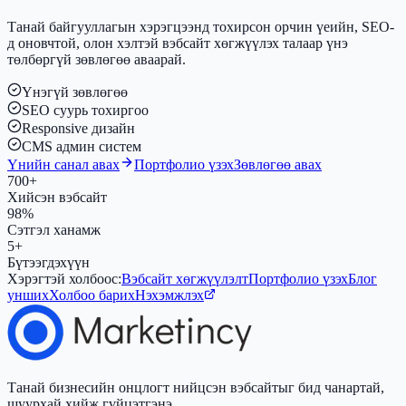
Танай байгууллагын хэрэгцээнд тохирсон орчин үеийн, SEO-
д оновчтой, олон хэлтэй вэбсайт хөгжүүлэх талаар үнэ
төлбөргүй зөвлөгөө аваарай.
Үнэгүй зөвлөгөө
SEO суурь тохиргоо
Responsive дизайн
CMS админ систем
Үнийн санал авах
Портфолио үзэх
Зөвлөгөө авах
700+
Хийсэн вэбсайт
98%
Сэтгэл ханамж
5+
Бүтээгдэхүүн
Хэрэгтэй холбоос:
Вэбсайт хөгжүүлэлт
Портфолио үзэх
Блог
унших
Холбоо барих
Нэхэмжлэх
Танай бизнесийн онцлогт нийцсэн вэбсайтыг бид чанартай,
шуурхай хийж гүйцэтгэнэ.