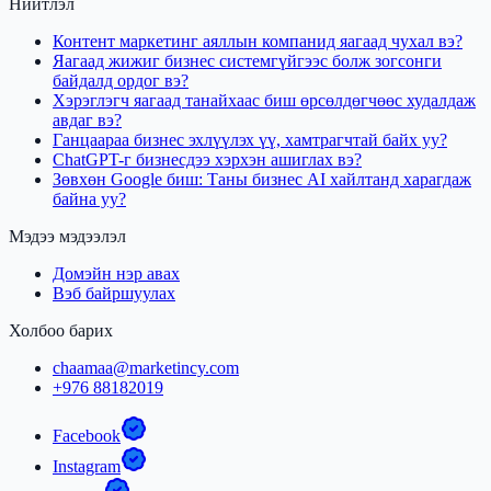
Нийтлэл
Контент маркетинг аяллын компанид яагаад чухал вэ?
Яагаад жижиг бизнес системгүйгээс болж зогсонги
байдалд ордог вэ?
Хэрэглэгч яагаад танайхаас биш өрсөлдөгчөөс худалдаж
авдаг вэ?
Ганцаараа бизнес эхлүүлэх үү, хамтрагчтай байх уу?
ChatGPT-г бизнесдээ хэрхэн ашиглах вэ?
Зөвхөн Google биш: Таны бизнес AI хайлтанд харагдаж
байна уу?
Мэдээ мэдээлэл
Домэйн нэр авах
Вэб байршуулах
Холбоо барих
chaamaa@marketincy.com
+976 88182019
Facebook
Instagram