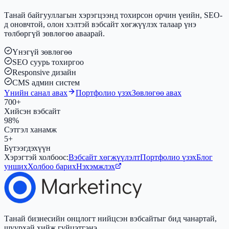
Танай байгууллагын хэрэгцээнд тохирсон орчин үеийн, SEO-
д оновчтой, олон хэлтэй вэбсайт хөгжүүлэх талаар үнэ
төлбөргүй зөвлөгөө аваарай.
Үнэгүй зөвлөгөө
SEO суурь тохиргоо
Responsive дизайн
CMS админ систем
Үнийн санал авах
Портфолио үзэх
Зөвлөгөө авах
700+
Хийсэн вэбсайт
98%
Сэтгэл ханамж
5+
Бүтээгдэхүүн
Хэрэгтэй холбоос:
Вэбсайт хөгжүүлэлт
Портфолио үзэх
Блог
унших
Холбоо барих
Нэхэмжлэх
Танай бизнесийн онцлогт нийцсэн вэбсайтыг бид чанартай,
шуурхай хийж гүйцэтгэнэ.