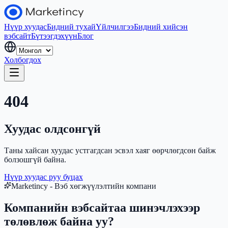
Нүүр хуудас
Бидний тухай
Үйлчилгээ
Бидний хийсэн
вэбсайт
Бүтээгдэхүүн
Блог
Холбогдох
404
Хуудас олдсонгүй
Таны хайсан хуудас устгагдсан эсвэл хаяг өөрчлөгдсөн байж
болзошгүй байна.
Нүүр хуудас руу буцах
Marketincy - Вэб хөгжүүлэлтийн компани
Компанийн вэбсайтаа шинэчлэхээр
төлөвлөж байна уу?