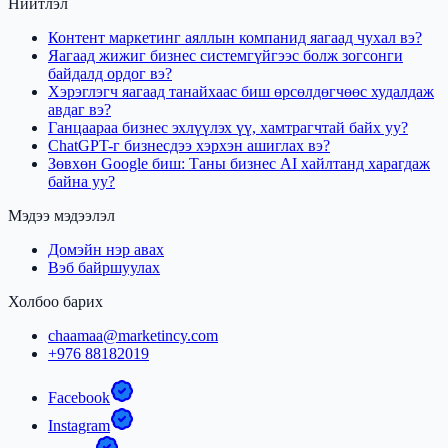
Нийтлэл
Контент маркетинг аяллын компанид яагаад чухал вэ?
Яагаад жижиг бизнес системгүйгээс болж зогсонги
байдалд ордог вэ?
Хэрэглэгч яагаад танайхаас биш өрсөлдөгчөөс худалдаж
авдаг вэ?
Ганцаараа бизнес эхлүүлэх үү, хамтрагчтай байх уу?
ChatGPT-г бизнесдээ хэрхэн ашиглах вэ?
Зөвхөн Google биш: Таны бизнес AI хайлтанд харагдаж
байна уу?
Мэдээ мэдээлэл
Домэйн нэр авах
Вэб байршуулах
Холбоо барих
chaamaa@marketincy.com
+976 88182019
Facebook
Instagram