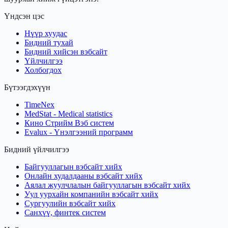
Үндсэн цэс
Нүүр хуудас
Бидний тухай
Бидний хийсэн вэбсайт
Үйлчилгээ
Холбогдох
Бүтээгдэхүүн
TimeNex
MedStat - Medical statistics
Кино Стрийм Вэб систем
Evalux - Үнэлгээний программ
Бидний үйлчилгээ
Байгууллагын вэбсайт хийх
Онлайн худалдааны вэбсайт хийх
Аялал жуулчлалын байгууллагын вэбсайт хийх
Уул уурхайн компанийн вэбсайт хийх
Сургуулийн вэбсайт хийх
Санхүү, финтек систем